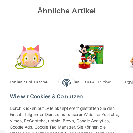
Ähnliche Artikel
Tonies Mini Tasche -
Tonies Disney - Mickys
Toni
Prinzessin
total verrücktes
Fußballspiel
14,99 €
*
16,99 €
*
Wie wir Cookies & Co nutzen
Durch Klicken auf „Alle akzeptieren“ gestatten Sie den
Einsatz folgender Dienste auf unserer Website: YouTube,
Vimeo, ReCaptcha, uptain, Brevo, Google Analytics,
Google Ads, Google Tag Manager. Sie können die