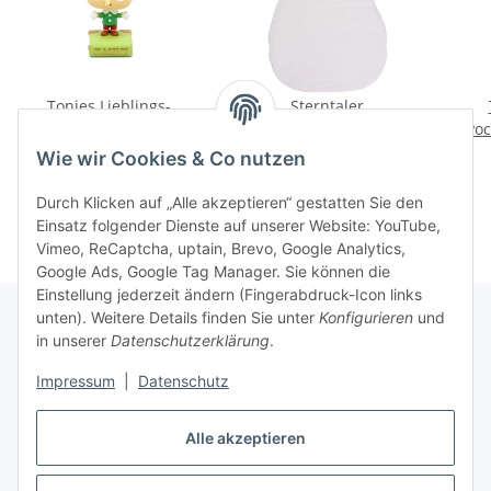
Tonies Lieblings-
Sterntaler
Klassiker – Pinocchio
Schlummerbande
Poc
(Neuauflage 2024)
Ganzjahres Schlafsack
16,99 €
*
jetzt nur
37,49 €
*
Wie wir Cookies & Co nutzen
70 cm
Durch Klicken auf „Alle akzeptieren“ gestatten Sie den
Einsatz folgender Dienste auf unserer Website: YouTube,
Vimeo, ReCaptcha, uptain, Brevo, Google Analytics,
Google Ads, Google Tag Manager. Sie können die
Einstellung jederzeit ändern (Fingerabdruck-Icon links
unten). Weitere Details finden Sie unter
Konfigurieren
und
in unserer
Datenschutzerklärung
.
Informationen
Impressum
|
Datenschutz
Gesetzliche Informationen
Alle akzeptieren