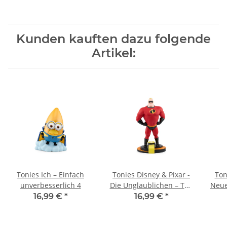
Kunden kauften dazu folgende
Artikel:
Tonies Ich – Einfach
Tonies Disney & Pixar -
Ton
unverbesserlich 4
Die Unglaublichen – The
Neue
Incredibles
C
16,99 €
*
16,99 €
*