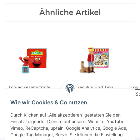
Ähnliche Artikel
Tonies Sesamstraße –
Tonies Bibi und Tina -
Toni
Elmo Mitmachmusik
Das Waisenfohlen
S
16,99 €
*
16,99 €
*
Wie wir Cookies & Co nutzen
Durch Klicken auf „Alle akzeptieren“ gestatten Sie den
Einsatz folgender Dienste auf unserer Website: YouTube,
Vimeo, ReCaptcha, uptain, Google Analytics, Google Ads,
Google Tag Manager, Brevo. Sie können die Einstellung