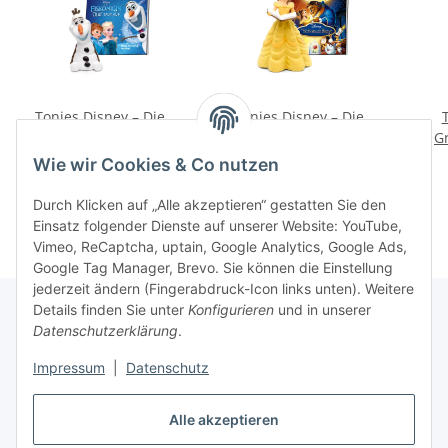
Tonies Disney – Die
Tonies Disney – Die
Eiskönigin Olaf taut auf
Schöne und das Biest
G
16,99 €
*
16,99 €
*
Wie wir Cookies & Co nutzen
Durch Klicken auf „Alle akzeptieren“ gestatten Sie den
Einsatz folgender Dienste auf unserer Website: YouTube,
Vimeo, ReCaptcha, uptain, Google Analytics, Google Ads,
Google Tag Manager, Brevo. Sie können die Einstellung
jederzeit ändern (Fingerabdruck-Icon links unten). Weitere
Details finden Sie unter
Konfigurieren
und in unserer
Datenschutzerklärung
.
Informationen
Impressum
|
Datenschutz
Gesetzliche Informationen
Alle akzeptieren