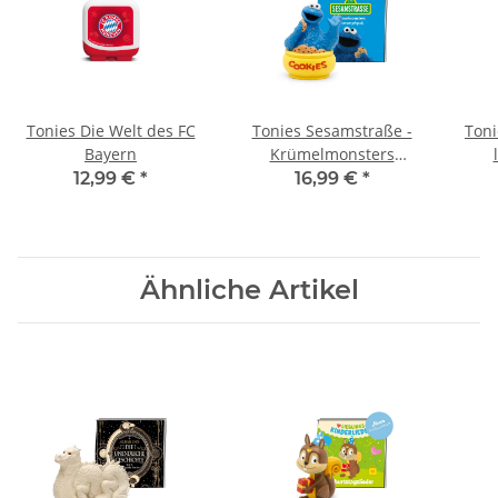
Tonies Die Welt des FC
Tonies Sesamstraße -
Ton
Bayern
Krümelmonsters
Mitmampfspaß
Dra
12,99 €
*
16,99 €
*
Ähnliche Artikel