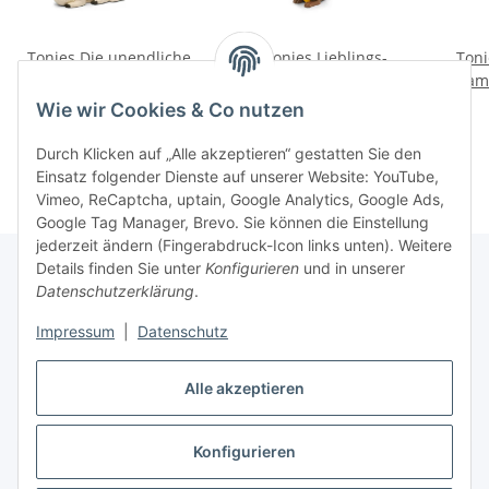
Tonies Die unendliche
Tonies Lieblings-
Ton
Geschichte Teil 1: Die
Kinderlieder –
Sam 
große Suche
Geburtstagslieder
16,99 €
*
16,99 €
*
Wie wir Cookies & Co nutzen
(Relaunch)
Durch Klicken auf „Alle akzeptieren“ gestatten Sie den
Einsatz folgender Dienste auf unserer Website: YouTube,
Vimeo, ReCaptcha, uptain, Google Analytics, Google Ads,
Google Tag Manager, Brevo. Sie können die Einstellung
jederzeit ändern (Fingerabdruck-Icon links unten). Weitere
Details finden Sie unter
Konfigurieren
und in unserer
Datenschutzerklärung
.
Informationen
Impressum
|
Datenschutz
Gesetzliche Informationen
Alle akzeptieren
Konfigurieren
Vertrag widerrufen