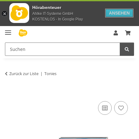
Hörabenteuer
ANSEHEN
Ahlke IT-Systeme GmbH
KOSTENLOS - In Google Play
Zurück zur Liste
Tonies