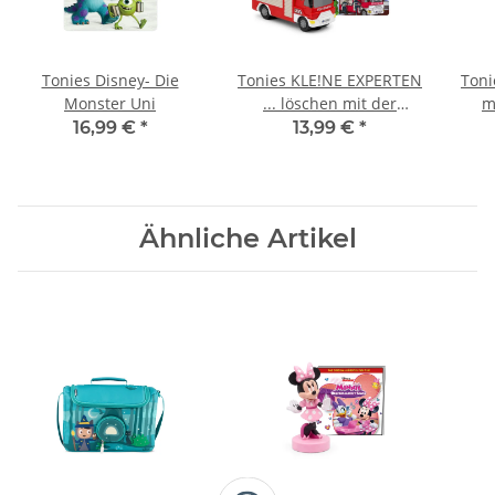
Tonies Disney- Die
Tonies KLE!NE EXPERTEN
Toni
Monster Uni
... löschen mit der
m
Feuerwehr
Ges
16,99 €
*
13,99 €
*
Se
Ähnliche Artikel