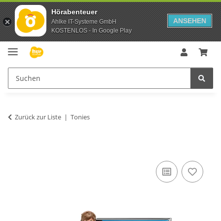
Hörabenteuer
ANSEHEN
Ahlke IT-Systeme GmbH
KOSTENLOS - In Google Play
Zurück zur Liste
Tonies