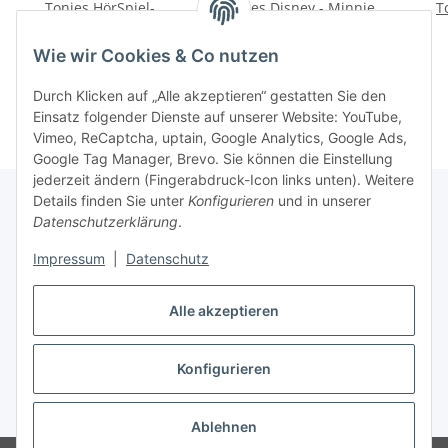
Tonies HörSpiel-
Tonies Disney - Minnie
T
Transporter – Unter dem
Maus - Helfen macht
Zaubermond
Spaß
34,99 €
*
16,99 €
*
Wie wir Cookies & Co nutzen
Durch Klicken auf „Alle akzeptieren“ gestatten Sie den
Einsatz folgender Dienste auf unserer Website: YouTube,
Vimeo, ReCaptcha, uptain, Google Analytics, Google Ads,
Google Tag Manager, Brevo. Sie können die Einstellung
jederzeit ändern (Fingerabdruck-Icon links unten). Weitere
Details finden Sie unter
Konfigurieren
und in unserer
Datenschutzerklärung
.
Informationen
Impressum
|
Datenschutz
Gesetzliche Informationen
Alle akzeptieren
Konfigurieren
Vertrag widerrufen
* Alle Preise inkl. gesetzlicher USt., zzgl.
Versand
Ablehnen