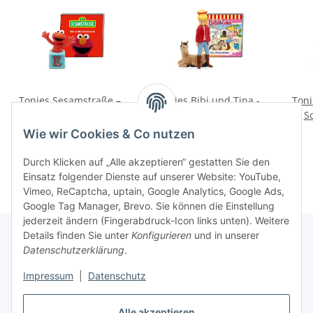
Tonies Sesamstraße –
Tonies Bibi und Tina -
Toni
Elmo Mitmachmusik
Das Waisenfohlen
S
16,99 €
*
16,99 €
*
Wie wir Cookies & Co nutzen
Durch Klicken auf „Alle akzeptieren“ gestatten Sie den
Einsatz folgender Dienste auf unserer Website: YouTube,
Vimeo, ReCaptcha, uptain, Google Analytics, Google Ads,
Google Tag Manager, Brevo. Sie können die Einstellung
jederzeit ändern (Fingerabdruck-Icon links unten). Weitere
Details finden Sie unter
Konfigurieren
und in unserer
Datenschutzerklärung
.
Informationen
Impressum
|
Datenschutz
Gesetzliche Informationen
Alle akzeptieren