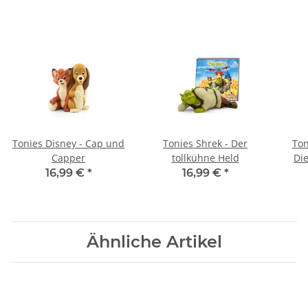
Tonies Disney - Cap und
Tonies Shrek - Der
Ton
Capper
tollkühne Held
Di
u
16,99 €
*
16,99 €
*
Ähnliche Artikel