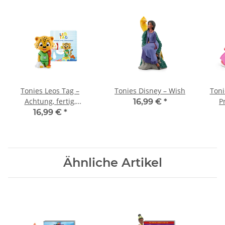
Tonies Leos Tag –
Tonies Disney – Wish
Toni
Achtung, fertig,
P
16,99 €
*
Zähneputzen!
16,99 €
*
Ähnliche Artikel