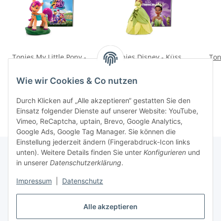
Tonies My Little Pony -
Tonies Disney - Küss
Ton
Das Original-Hörspiel
den Frosch
zum Film
16,99 €
*
16,99 €
*
Wie wir Cookies & Co nutzen
Durch Klicken auf „Alle akzeptieren“ gestatten Sie den
Einsatz folgender Dienste auf unserer Website: YouTube,
Vimeo, ReCaptcha, uptain, Brevo, Google Analytics,
Google Ads, Google Tag Manager. Sie können die
Einstellung jederzeit ändern (Fingerabdruck-Icon links
unten). Weitere Details finden Sie unter
Konfigurieren
und
in unserer
Datenschutzerklärung
.
Informationen
Impressum
|
Datenschutz
Gesetzliche Informationen
Alle akzeptieren